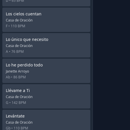
D •
65 BPM
Los cielos cuentan
Casa de Oración
F •
110 BPM
Lo único que necesito
Casa de Oración
A •
76 BPM
Lo he perdido todo
Janette Arroyo
Ab •
86 BPM
Llévame a Ti
Casa de Oración
G •
142 BPM
Levántate
Casa de Oración
Gb •
110 BPM