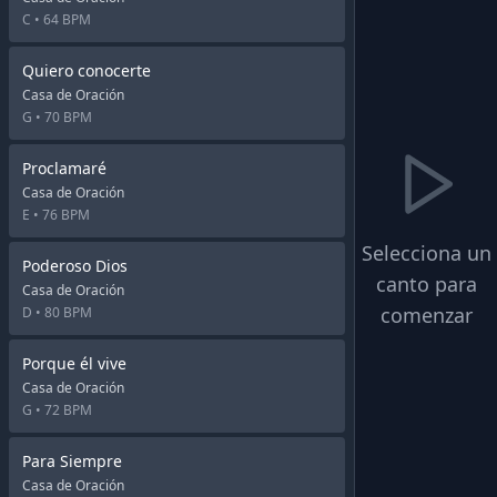
C •
64 BPM
Quiero conocerte
Casa de Oración
G •
70 BPM
Proclamaré
Casa de Oración
E •
76 BPM
Selecciona un
Poderoso Dios
canto para
Casa de Oración
comenzar
D •
80 BPM
Porque él vive
Casa de Oración
G •
72 BPM
Para Siempre
Casa de Oración