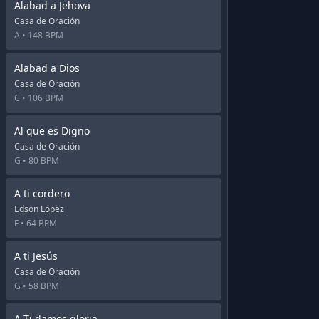
Alabad a Jehova
Casa de Oración
A •
148 BPM
Alabad a Dios
Casa de Oración
C •
106 BPM
Al que es Digno
Casa de Oración
G •
80 BPM
A ti cordero
Edson López
F •
64 BPM
A ti Jesús
Casa de Oración
G •
58 BPM
A Ti damos gloria