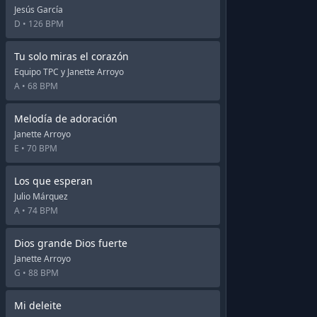
Jesús García
D •
126 BPM
Tu solo miras el corazón
Equipo TPC y Janette Arroyo
A •
68 BPM
Melodía de adoración
Janette Arroyo
E •
70 BPM
Los que esperan
Julio Márquez
A •
74 BPM
Dios grande Dios fuerte
Janette Arroyo
G •
88 BPM
Mi deleite