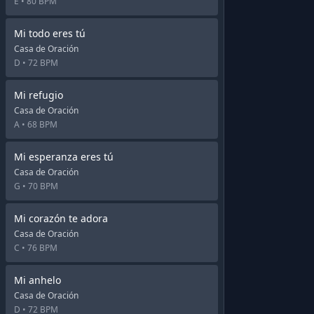
E •
80 BPM
Mi todo eres tú
Casa de Oración
D •
72 BPM
Mi refugio
Casa de Oración
A •
68 BPM
Mi esperanza eres tú
Casa de Oración
G •
70 BPM
Mi corazón te adora
Casa de Oración
C •
76 BPM
Mi anhelo
Casa de Oración
D •
72 BPM