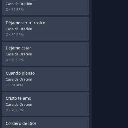
Casa de Oración
D •
72 BPM
Déjame ver tu rostro
Casa de Oración
G •
80 BPM
Déjame estar
Casa de Oración
D •
70 BPM
Cuando pienso
Casa de Oración
E •
78 BPM
Cristo te amo
Casa de Oración
D •
70 BPM
Cordero de Dios