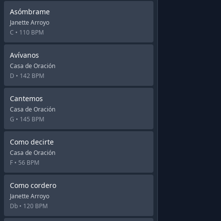
Asómbrame
Janette Arroyo
C •
110 BPM
Avívanos
Casa de Oración
D •
142 BPM
Cantemos
Casa de Oración
G •
145 BPM
Como decirte
Casa de Oración
F •
56 BPM
Como cordero
Janette Arroyo
Db •
120 BPM