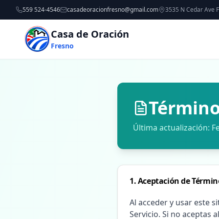
559 524-4546
casadeoracionfresno@gmail.com
3535 N Cedar Ave 
Casa de Oración
Fresno
Término
Última actualización: 
1. Aceptación de Términ
Al acceder y usar este 
Servicio. Si no aceptas 