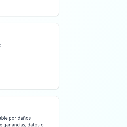
:
able por daños
de ganancias, datos o