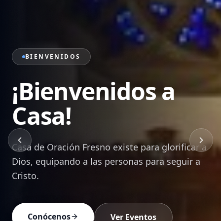
PRÉDICAS
Sana Doctrina de
la Palabra
Mensajes bíblicos que edifican, transforman y
equipan a cada creyente para vivir en Cristo.
Ver Prédicas
Devocionales