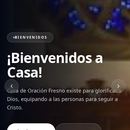
PRÉDICAS
Sana Doctrina de
la Palabra
Mensajes bíblicos que edifican, transforman y
equipan a cada creyente para vivir en Cristo.
Ver Prédicas
Devocionales