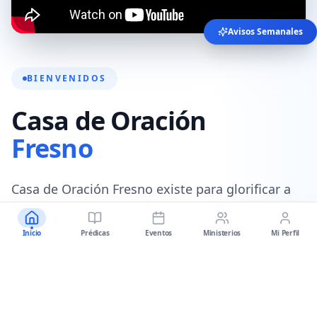
Avisos Semanales
BIENVENIDOS
Casa de Oración
Fresno
Casa de Oración Fresno existe para glorificar a
Dios, equipando a las personas para seguir a
Cristo a través de la predicación de la sana
Inicio
Prédicas
Eventos
Ministerios
Mi Perfil
doctrina de Jesucristo.
Nuestro objetivo es equipar a los seguidores de
Cristo a través de dos medios:
la Palabra de