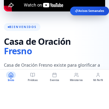
Avisos Semanales
BIENVENIDOS
Casa de Oración
Fresno
Casa de Oración Fresno existe para glorificar a
Dios, equipando a las personas para seguir a
Cristo a través de la predicación de la sana
Inicio
Prédicas
Eventos
Ministerios
Mi Perfil
doctrina de Jesucristo.
Nuestro objetivo es equipar a los seguidores de
Cristo a través de dos medios:
la Palabra de