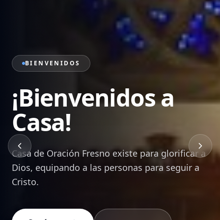
PRÉDICAS
Sana Doctrina de
la Palabra
Mensajes bíblicos que edifican, transforman y
equipan a cada creyente para vivir en Cristo.
Ver Prédicas
Devocionales