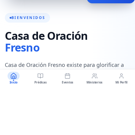
BIENVENIDOS
Casa de Oración
Fresno
Casa de Oración Fresno existe para glorificar a
Dios, equipando a las personas para seguir a
Cristo a través de la predicación de la sana
Inicio
Prédicas
Eventos
Ministerios
Mi Perfil
doctrina de Jesucristo.
Nuestro objetivo es equipar a los seguidores de
Cristo a través de dos medios:
la Palabra de
Dios y el Pueblo de Dios
.