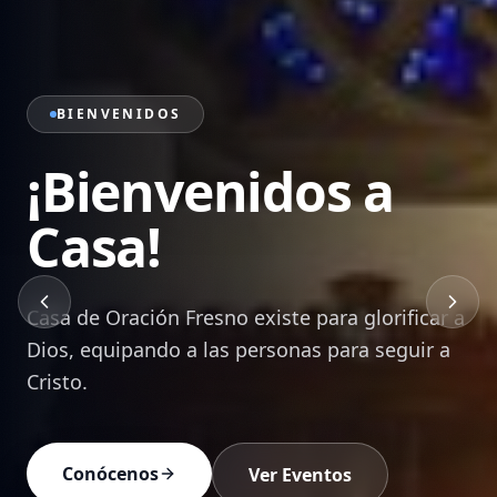
PRÉDICAS
Sana Doctrina de
la Palabra
Mensajes bíblicos que edifican, transforman y
equipan a cada creyente para vivir en Cristo.
Ver Prédicas
Devocionales