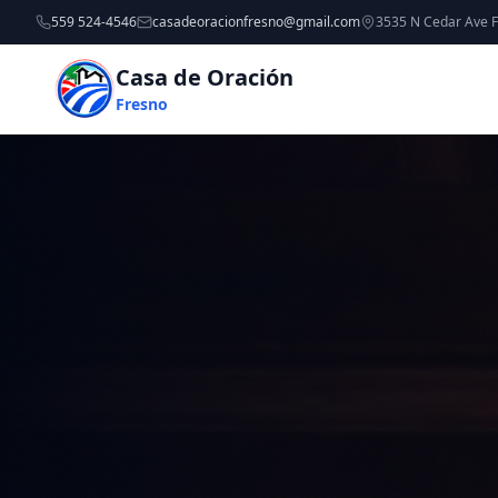
559 524-4546
casadeoracionfresno@gmail.com
3535 N Cedar Ave 
Casa de Oración
Fresno