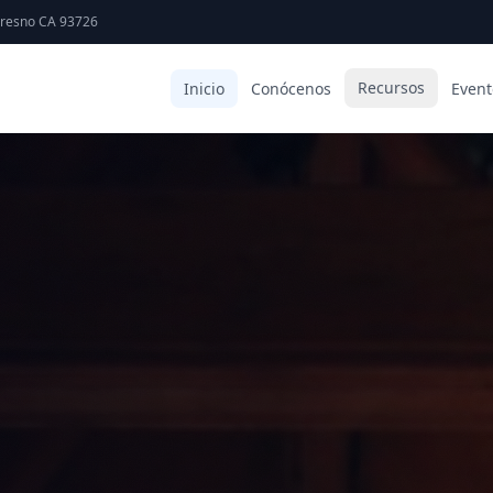
Fresno CA 93726
Recursos
Inicio
Conócenos
Event