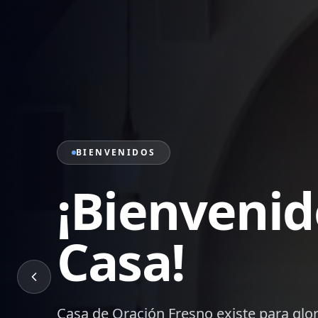
PRÉDICAS
Sana Doctr
Palabra
Mensajes bíblicos que edifican, transf