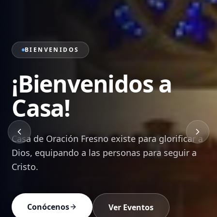
PRÉDICAS
Sana Doctrina de
la Palabra
Mensajes bíblicos que edifican, transforman y
equipan a cada creyente para vivir en Cristo.
Ver Prédicas
Devocionales