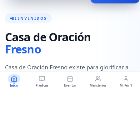
BIENVENIDOS
Casa de Oración
Fresno
Casa de Oración Fresno existe para glorificar a
Dios, equipando a las personas para seguir a
Cristo a través de la predicación de la sana
Inicio
Prédicas
Eventos
Ministerios
Mi Perfil
doctrina de Jesucristo.
Nuestro objetivo es equipar a los seguidores de
Cristo a través de dos medios:
la Palabra de
Dios y el Pueblo de Dios
.