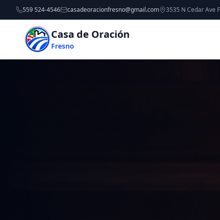
559 524-4546
casadeoracionfresno@gmail.com
3535 N Cedar Ave 
Casa de Oración
Fresno