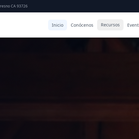
Fresno CA 93726
Recursos
Inicio
Conócenos
Event