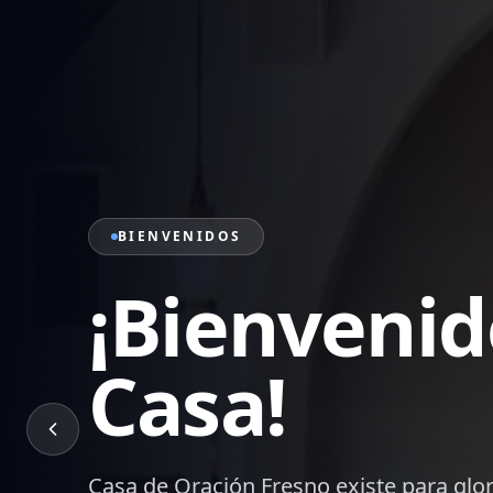
PRÉDICAS
Sana Doctr
Palabra
Mensajes bíblicos que edifican, transf