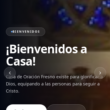
PRÉDICAS
Sana Doctrina de
la Palabra
Mensajes bíblicos que edifican, transforman y
equipan a cada creyente para vivir en Cristo.
Ver Prédicas
Devocionales