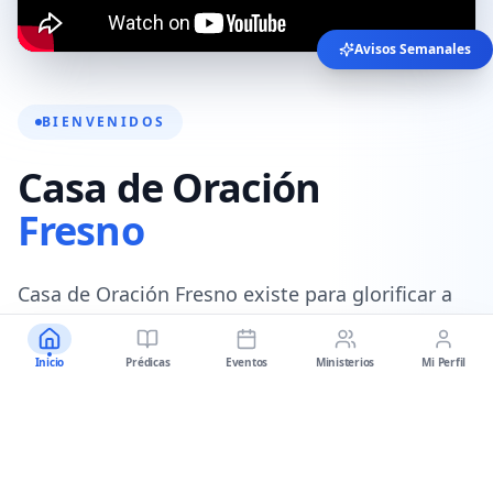
Avisos Semanales
BIENVENIDOS
Casa de Oración
Fresno
Casa de Oración Fresno existe para glorificar a
Dios, equipando a las personas para seguir a
Cristo a través de la predicación de la sana
Inicio
Prédicas
Eventos
Ministerios
Mi Perfil
doctrina de Jesucristo.
Nuestro objetivo es equipar a los seguidores de
Cristo a través de dos medios:
la Palabra de