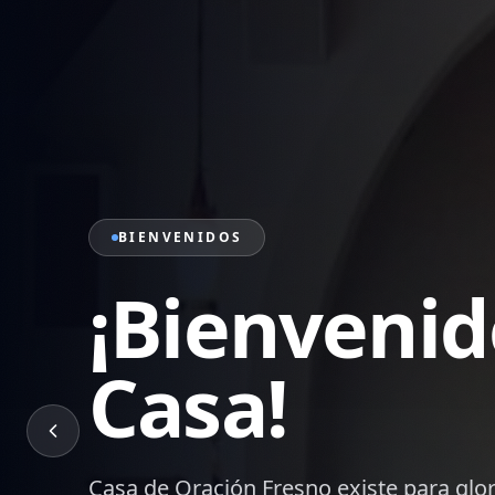
PRÉDICAS
Sana Doctr
Palabra
Mensajes bíblicos que edifican, transf