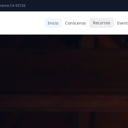
Fresno CA 93726
Recursos
Inicio
Conócenos
Event