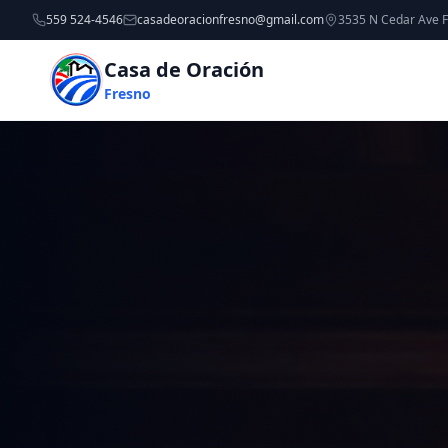
559 524-4546
casadeoracionfresno@gmail.com
3535 N Cedar Ave 
Casa de Oración
Fresno