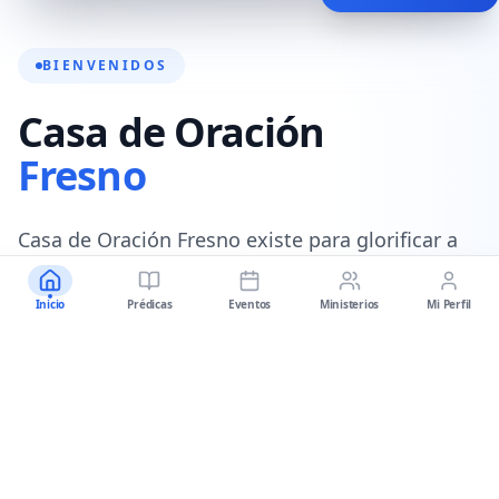
BIENVENIDOS
Casa de Oración
Fresno
Casa de Oración Fresno existe para glorificar a
Dios, equipando a las personas para seguir a
Cristo a través de la predicación de la sana
Inicio
Prédicas
Eventos
Ministerios
Mi Perfil
doctrina de Jesucristo.
Nuestro objetivo es equipar a los seguidores de
Cristo a través de dos medios:
la Palabra de
Dios y el Pueblo de Dios
.