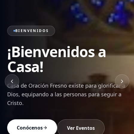
PRÉDICAS
Sana Doctrina de
la Palabra
Mensajes bíblicos que edifican, transforman y
equipan a cada creyente para vivir en Cristo.
Ver Prédicas
Devocionales