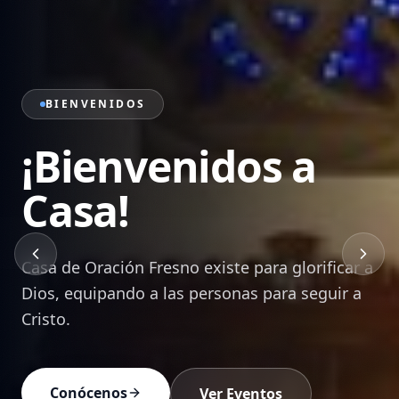
PRÉDICAS
Sana Doctrina de
la Palabra
Mensajes bíblicos que edifican, transforman y
equipan a cada creyente para vivir en Cristo.
Ver Prédicas
Devocionales