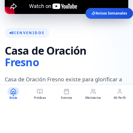
Avisos Semanales
BIENVENIDOS
Casa de Oración
Fresno
Casa de Oración Fresno existe para glorificar a
Dios, equipando a las personas para seguir a
Cristo a través de la predicación de la sana
Inicio
Prédicas
Eventos
Ministerios
Mi Perfil
doctrina de Jesucristo.
Nuestro objetivo es equipar a los seguidores de
Cristo a través de dos medios:
la Palabra de