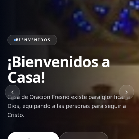
PRÉDICAS
Sana Doctrina de
la Palabra
Mensajes bíblicos que edifican, transforman y
equipan a cada creyente para vivir en Cristo.
Ver Prédicas
Devocionales