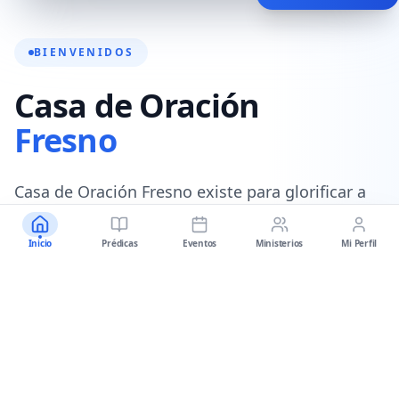
BIENVENIDOS
Casa de Oración
Fresno
Casa de Oración Fresno existe para glorificar a
Dios, equipando a las personas para seguir a
Cristo a través de la predicación de la sana
Inicio
Prédicas
Eventos
Ministerios
Mi Perfil
doctrina de Jesucristo.
Nuestro objetivo es equipar a los seguidores de
Cristo a través de dos medios:
la Palabra de
Dios y el Pueblo de Dios
.