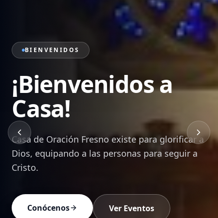
PRÉDICAS
Sana Doctrina de
la Palabra
Mensajes bíblicos que edifican, transforman y
equipan a cada creyente para vivir en Cristo.
Ver Prédicas
Devocionales